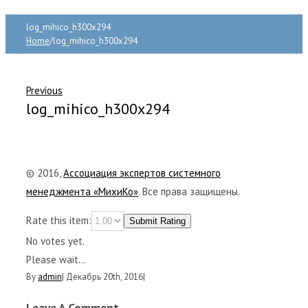
log_mihico_h300x294
Home
/
log_mihico_h300x294
Previous
log_mihico_h300x294
© 2016,
Ассоциация экспертов системного
менеджмента «МихиКо»
. Все права защищены.
Rate this item:
Submit Rating
No votes yet.
Please wait...
By
admin
|
Декабрь 20th, 2016
|
Leave A Comment