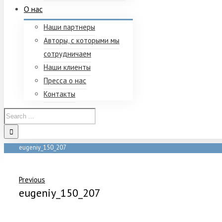
О нас
Наши партнеры
Авторы, с которыми мы
сотрудничаем
Наши клиенты
Пресса о нас
Контакты
eugeniy_150_207
Home
/
Мероприятия
/
Архив вебинаров
/
eugeniy_150_207
Previous
eugeniy_150_207