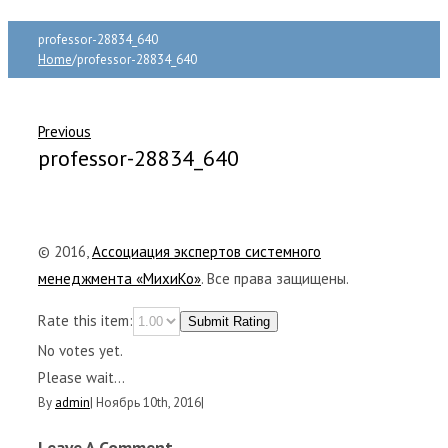
professor-28834_640
Home
/
professor-28834_640
Previous
professor-28834_640
© 2016,
Ассоциация экспертов системного
менеджмента «МихиКо»
. Все права защищены.
Rate this item:
Submit Rating
No votes yet.
Please wait...
By
admin
|
Ноябрь 10th, 2016
|
Leave A Comment