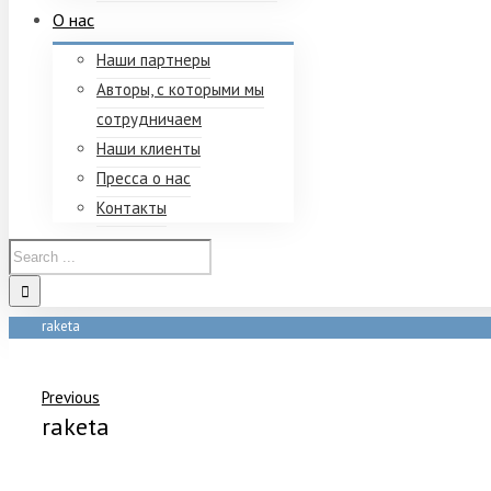
О нас
Наши партнеры
Авторы, с которыми мы
сотрудничаем
Наши клиенты
Пресса о нас
Контакты
raketa
Home
/
raketa
Previous
raketa