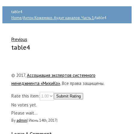
table4
Home
/
Антон Кожемяко. Аудит каналов. Часть 1
/
table4
Previous
table4
© 2017,
Ассоциация экспертов системного
менеджмента «МихиКо»
. Все права защищены.
Rate this item:
Submit Rating
No votes yet.
Please wait...
By
admin
|
Июнь 14th, 2017
|
Leave A Comment