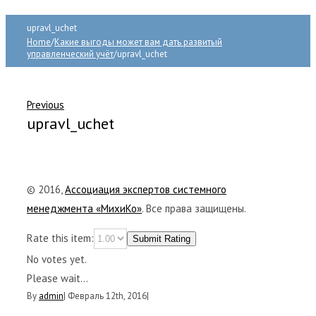
upravl_uchet
Home
/
Какие выгоды может вам дать развитый
управленческий учёт
/
upravl_uchet
Previous
upravl_uchet
© 2016,
Ассоциация экспертов системного
менеджмента «МихиКо»
. Все права защищены.
Rate this item:
Submit Rating
No votes yet.
Please wait...
By
admin
|
Февраль 12th, 2016
|