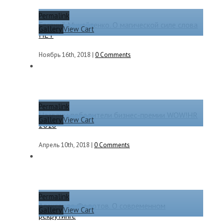
Permalink
Евгений Михайленко. О магической силе слова
Gallery
View Cart
НЕТ
Ноябрь 16th, 2018
|
0 Comments
Permalink
Названы победители бизнес-премии WOW!HR
Gallery
View Cart
2018
Апрель 10th, 2018
|
0 Comments
Permalink
Александр Федотов. О современном
Gallery
View Cart
рекрутинге