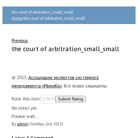
the court of arbitration_small_small
Home
/
the court of arbitration_small_small
Previous
the court of arbitration_small_small
© 2015,
Ассоциация экспертов системного
менеджмента «МихиКо»
. Все права защищены.
Rate this item:
Submit Rating
No votes yet.
Please wait...
By
admin
|
Октябрь 2nd, 2015
|
Leave A Comment