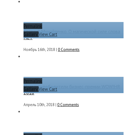
Permalink
Евгений Михайленко. О магической силе слова
Gallery
View Cart
НЕТ
Ноябрь 16th, 2018
|
0 Comments
Permalink
Названы победители бизнес-премии WOW!HR
Gallery
View Cart
2018
Апрель 10th, 2018
|
0 Comments