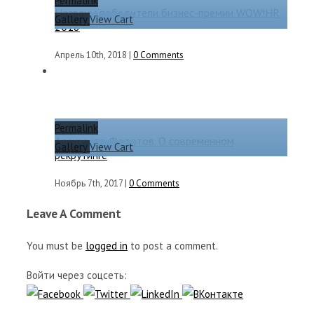
Permalink
Названы победители бизнес-премии WOW!HR
Gallery
View Cart
2018
Апрель 10th, 2018
|
0 Comments
Permalink
Александр Федотов. О современном
Gallery
View Cart
рекрутинге
Ноябрь 7th, 2017
|
0 Comments
Leave A Comment
You must be
logged in
to post a comment.
Войти через соцсеть: