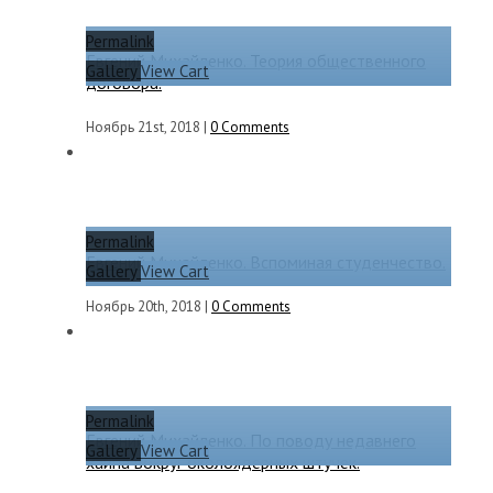
Permalink
Евгений Михайленко. Теория общественного
Gallery
View Cart
договора.
Ноябрь 21st, 2018
|
0 Comments
Permalink
Евгений Михайленко. Вспоминая студенчество.
Gallery
View Cart
Ноябрь 20th, 2018
|
0 Comments
Permalink
Евгений Михайленко. По поводу недавнего
Gallery
View Cart
хайпа вокруг околоядерных штучек.