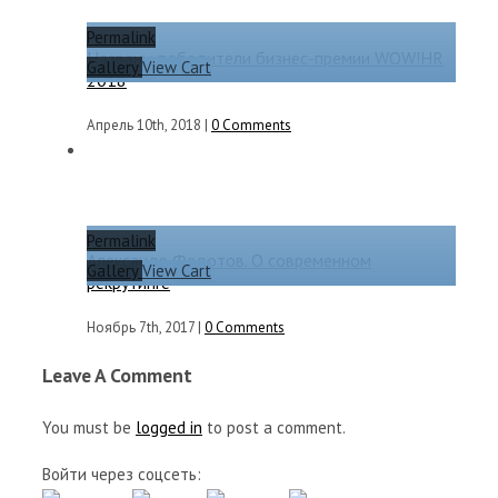
Permalink
Названы победители бизнес-премии WOW!HR
Gallery
View Cart
2018
Апрель 10th, 2018
|
0 Comments
Permalink
Александр Федотов. О современном
Gallery
View Cart
рекрутинге
Ноябрь 7th, 2017
|
0 Comments
Leave A Comment
You must be
logged in
to post a comment.
Войти через соцсеть: