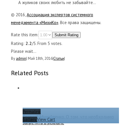
А жуликов своих любить не забывайте…
© 2016,
Ассоциация экспертов системного
менеджмента «МихиКо»
. Все права защищены.
Rate this item:
Submit Rating
Rating:
2.2
/5. From 5 votes.
Please wait...
By
admin
|
Май 18th, 2016
|
Статьи
|
Related Posts
Permalink
Евгений Михайленко. О том, что необходимо
Gallery
View Cart
запретить в рекламе