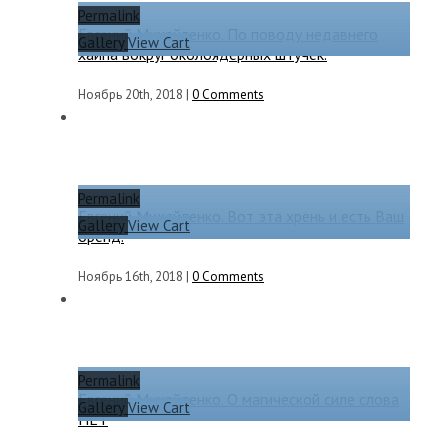
Permalink
Евгений Михайленко. По поводу недавнего
Gallery
View Cart
хайпа вокруг околоядерных штучек.
Ноябрь 20th, 2018
|
0 Comments
Permalink
Евгений Михайленко. Вот эта хрень и есть Ваш
Gallery
View Cart
бренд.
Ноябрь 16th, 2018
|
0 Comments
Permalink
Евгений Михайленко. О магической силе слова
Gallery
View Cart
НЕТ