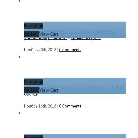
Permalink
Евгений Михайленко. По поводу недавнего
Gallery
View Cart
хайпа вокруг околоядерных штучек.
Ноябрь 20th, 2018
|
0 Comments
Permalink
Евгений Михайленко. Вот эта хрень и есть Ваш
Gallery
View Cart
бренд.
Ноябрь 16th, 2018
|
0 Comments