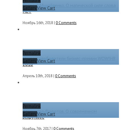
Permalink
Евгений Михайленко. О магической силе слова
Gallery
View Cart
НЕТ
Ноябрь 16th, 2018
|
0 Comments
Permalink
Названы победители бизнес-премии WOW!HR
Gallery
View Cart
2018
Апрель 10th, 2018
|
0 Comments
Permalink
Александр Федотов. О современном
Gallery
View Cart
рекрутинге
Ноябрь 7th, 2017
|
0 Comments