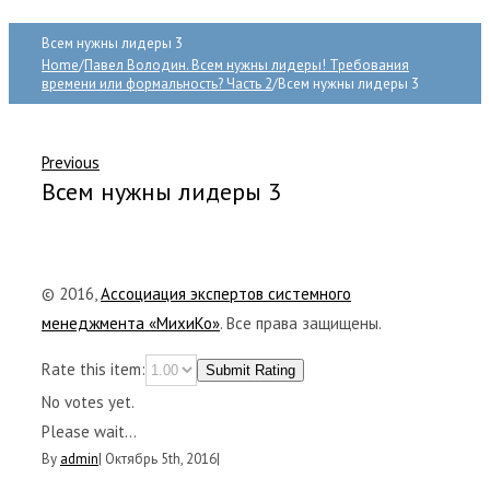
Всем нужны лидеры 3
Home
/
Павел Володин. Всем нужны лидеры! Требования
времени или формальность? Часть 2
/
Всем нужны лидеры 3
Previous
Всем нужны лидеры 3
© 2016,
Ассоциация экспертов системного
менеджмента «МихиКо»
. Все права защищены.
Rate this item:
Submit Rating
No votes yet.
Please wait...
By
admin
|
Октябрь 5th, 2016
|