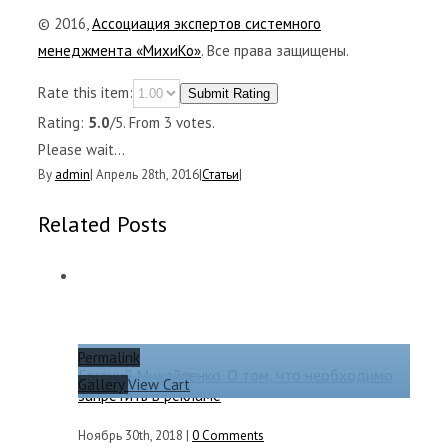
© 2016,
Ассоциация экспертов системного
менеджмента «МихиКо»
. Все права защищены.
Rate this item:
Submit Rating
Rating:
5.0
/5. From 3 votes.
Please wait...
By
admin
|
Апрель 28th, 2016
|
Статьи
|
Related Posts
Permalink
Евгений Михайленко. О том, что необходимо
Gallery
View Cart
запретить в рекламе
Ноябрь 30th, 2018
|
0 Comments