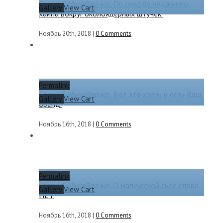
Евгений Михайленко. По поводу недавнего
Gallery
View Cart
хайпа вокруг околоядерных штучек.
Ноябрь 20th, 2018
|
0 Comments
Permalink
Евгений Михайленко. Вот эта хрень и есть Ваш
Gallery
View Cart
бренд.
Ноябрь 16th, 2018
|
0 Comments
Permalink
Евгений Михайленко. О магической силе слова
Gallery
View Cart
НЕТ
Ноябрь 16th, 2018
|
0 Comments