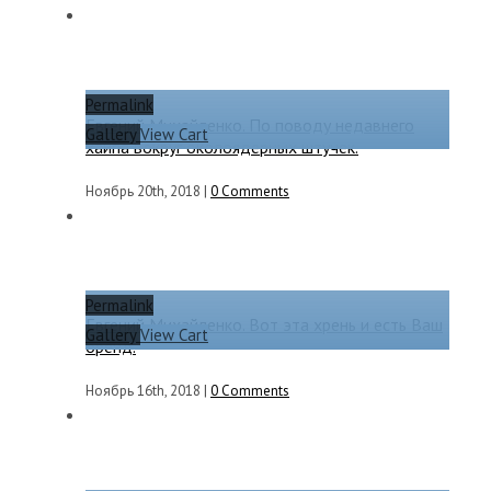
Permalink
Евгений Михайленко. По поводу недавнего
Gallery
View Cart
хайпа вокруг околоядерных штучек.
Ноябрь 20th, 2018
|
0 Comments
Permalink
Евгений Михайленко. Вот эта хрень и есть Ваш
Gallery
View Cart
бренд.
Ноябрь 16th, 2018
|
0 Comments