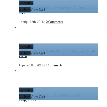
Permalink
Евгений Михайленко. О магической силе слова
Gallery
View Cart
НЕТ
Ноябрь 16th, 2018
|
0 Comments
Permalink
Названы победители бизнес-премии WOW!HR
Gallery
View Cart
2018
Апрель 10th, 2018
|
0 Comments
Permalink
Александр Федотов. О современном
Gallery
View Cart
рекрутинге