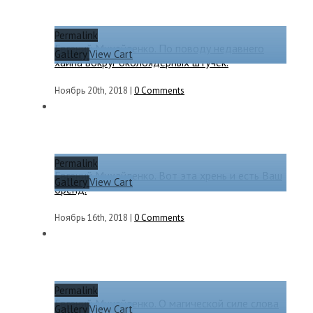
Permalink
Евгений Михайленко. По поводу недавнего
Gallery
View Cart
хайпа вокруг околоядерных штучек.
Ноябрь 20th, 2018
|
0 Comments
Permalink
Евгений Михайленко. Вот эта хрень и есть Ваш
Gallery
View Cart
бренд.
Ноябрь 16th, 2018
|
0 Comments
Permalink
Евгений Михайленко. О магической силе слова
Gallery
View Cart