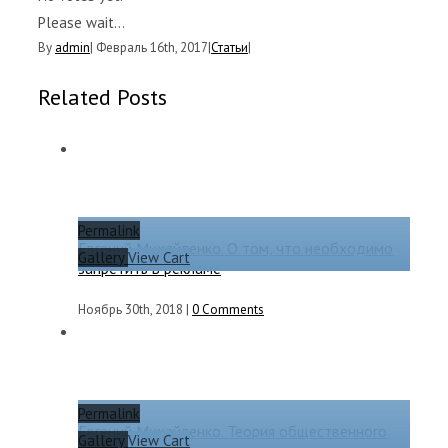
Please wait...
By
admin
|
Февраль 16th, 2017
|
Статьи
|
Related Posts
Permalink
Евгений Михайленко. О том, что необходимо
Gallery
View Cart
запретить в рекламе
Ноябрь 30th, 2018
|
0 Comments
Permalink
Евгений Михайленко. Теория общественного
Gallery
View Cart