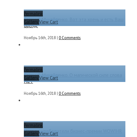
Permalink
Евгений Михайленко. Вот эта хрень и есть Ваш
Gallery
View Cart
бренд.
Ноябрь 16th, 2018
|
0 Comments
Permalink
Евгений Михайленко. О магической силе слова
Gallery
View Cart
НЕТ
Ноябрь 16th, 2018
|
0 Comments
Permalink
Названы победители бизнес-премии WOW!HR
Gallery
View Cart
2018