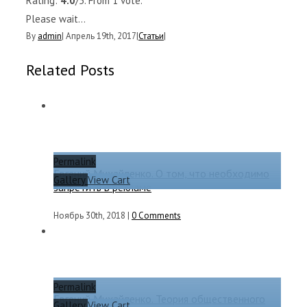
Rating:
4.0
/5. From 1 vote.
Please wait...
By
admin
|
Апрель 19th, 2017
|
Статьи
|
Related Posts
Permalink
Евгений Михайленко. О том, что необходимо
Gallery
View Cart
запретить в рекламе
Ноябрь 30th, 2018
|
0 Comments
Permalink
Евгений Михайленко. Теория общественного
Gallery
View Cart