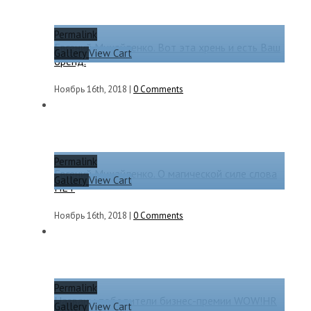
Permalink
Евгений Михайленко. Вот эта хрень и есть Ваш
Gallery
View Cart
бренд.
Ноябрь 16th, 2018
|
0 Comments
Permalink
Евгений Михайленко. О магической силе слова
Gallery
View Cart
НЕТ
Ноябрь 16th, 2018
|
0 Comments
Permalink
Названы победители бизнес-премии WOW!HR
Gallery
View Cart