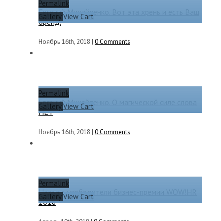
Permalink
Евгений Михайленко. Вот эта хрень и есть Ваш
Gallery
View Cart
бренд.
Ноябрь 16th, 2018
|
0 Comments
Permalink
Евгений Михайленко. О магической силе слова
Gallery
View Cart
НЕТ
Ноябрь 16th, 2018
|
0 Comments
Permalink
Названы победители бизнес-премии WOW!HR
Gallery
View Cart
2018