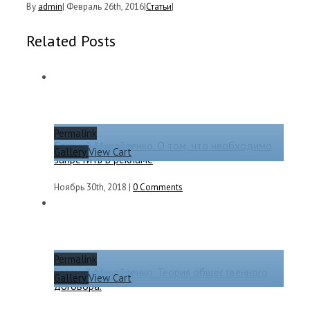
By
admin
|
Февраль 26th, 2016
|
Статьи
|
Related Posts
Permalink
Евгений Михайленко. О том, что необходимо
Gallery
View Cart
запретить в рекламе
Ноябрь 30th, 2018
|
0 Comments
Permalink
Евгений Михайленко. Теория общественного
Gallery
View Cart
договора.