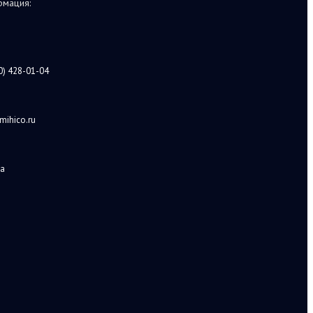
мация:
0) 428-01-04
mihico.ru
а