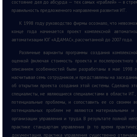
состояние дел до абсурда — тех самых «граблей» — в стр
правильность предложенного направления развития ИТ.
К 1998 году руководство фирмы осознало, что невозмо
конце года начинается проект комплексной автомати
автоматизации ЮГ «АДАМАС», рассчитанной до 2007 года.
Различные варианты программы создания комплекс
оценкой (включая стоимость проекта и послепроектного 
описанием особенностей были разработаны в мае 1998 
насчитывал семь сотрудников, и представлены на заседан
об открытии проекта создания этой системы. Сделано эт
специалисты, не являющиеся специалистами в области ИТ, 
потенциальные проблемы, и сопоставить ее со своими в
потенциальных проблем не являются материальными и 
организации управления и труда. В результате полной не
практике стандартам управления (в то время практиче
документация, практика управления существенно отличал