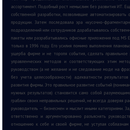
ассортимент. Подобный рост немыслим без развития ИТ. Е
собственной разработки, позволившие автоматизировать 
продукции. Затем последовала эра «кусочно-фрагментар
подразделений или сотрудников дорабатывалось собственн
пакеты или разрабатывались офисные приложения под MS E
только в 1996 году. Его усилия помимо выполнения плановы
ущерба фирме и не торопя события, сделать правильное 
управленческих методов и соответствующих этим мето
руководством (а не желание и не следование моде на фр
без учета целесообразности) адекватности результатов
развития фирмы. Это правильное развитие событий (поним
нужных результатов) становится само собой разумеющимс
грабли» своих неправильных решений, не всегда доверяя ра
руководитель — бизнесмен и мыслит иными категориями. За
ответственно и аргументированно разъяснять руководс
отношению к себе и своей фирме, не уступая соблазнам