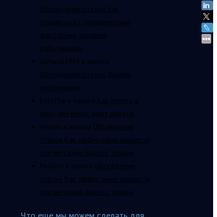
Обсуждение статьи Как
справиться с «человеческим
фактором», управляя
работниками
Almazik1995
к записи
Обсуждение статьи Лишняя
информация
EstaThe
к записи
Как понять, в
плюс или минус идет работа
Veleno
к записи
Обсуждение
статьи Как эффективно провести
презентацию Вашего товара
Muleno
к записи
Обсуждение
статьи Как эффективно провести
презентацию Вашего товара
Что еще мы можем сделать для