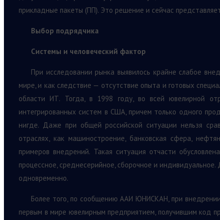
прикладные пакеты (ПП). Это решение и сейчас представляе
Выбор подрядчика
Системы и человеческий фактор
При исследовании рынка выявилось крайне слабое внед
мире, и как следствие — отсутствие опыта и готовых специ
области ИТ. Тогда, в 1998 году, во всей ювелирной о
интегрированных систем в США, причем только одного прод
нигде. Даже при общей российской ситуации нельзя сра
отраслях, как машиностроение, банковская сфера, нефтя
примеров внедрений. Такая ситуация отчасти обусловлен
процессное, среднесерийное, сборочное и индивидуальное.
одновременно.
Более того, по сообщению ААИ ЮНИСКАН, при внедрени
первым в мире ювелирным предприятием, получившим код пр