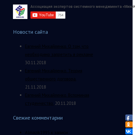
Новости сайта
Евгений Михайленко. О том, что
необходимо запретить в рекламе
30.11.2018
Евгений Михайленко. Теория
общественного договора.
21.11.2018
Евгений Михайленко. Вспоминая
студенчество.
20.11.2018
Свежие комментарии
Almazik1995
к записи