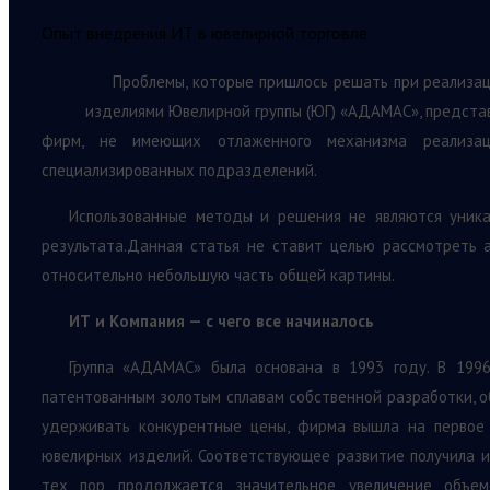
Опыт внедрения ИТ в ювелирной торговле
Проблемы, которые пришлось решать при реализа
изделиями Ювелирной группы (ЮГ) «АДАМАС», предста
фирм, не имеющих отлаженного механизма реализац
специализированных подразделений.
Использованные методы и решения не являются уника
результата.Данная статья не ставит целью рассмотреть 
относительно небольшую часть общей картины.
ИТ и Компания — с чего все начиналось
Группа «АДАМАС» была основана в 1993 году. В 199
патентованным золотым сплавам собственной разработки, 
удерживать конкурентные цены, фирма вышла на первое
ювелирных изделий. Соответствующее развитие получила и
тех пор продолжается значительное увеличение объе