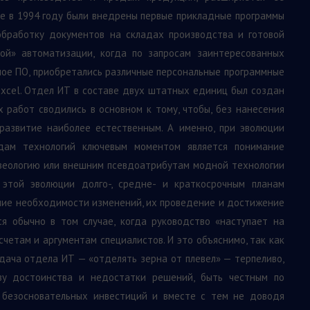
ще в 1994 году были внедрены первые прикладные программы
обработку документов на складах производства и готовой
ной» автоматизации, когда по запросам заинтересованных
ое ПО, приобретались различные персональные программные
xcel. Отдел ИТ в составе двух штатных единиц был создан
х работ сводились в основном к тому, чтобы, без нанесения
развитие наиболее естественным. А именно, при эволюции
дам технологий ключевым моментом является понимание
азеологию или внешним псевдоатрибутам модной технологии
 этой эволюции долго-, средне- и краткосрочным планам
ание необходимости изменений, их проведение и достижение
я обычно в том случае, когда руководство «наступает на
счетам и аргументам специалистов. И это объяснимо, так как
дача отдела ИТ — «отделять зерна от плевел» — терпеливо,
тву достоинства и недостатки решений, быть честным по
 безосновательных инвестиций и вместе с тем не доводя