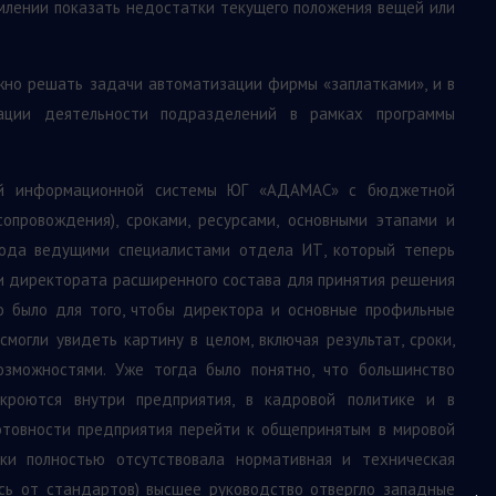
емлении показать недостатки текущего положения вещей или
жно решать задачи автоматизации фирмы «заплатками», и в
зации деятельности подразделений в рамках программы
ной информационной системы ЮГ «АДАМАС» с бюджетной
сопровождения), сроками, ресурсами, основными этапами и
года ведущими специалистами отдела ИТ, который теперь
ии директората расширенного состава для принятия решения
о было для того, чтобы директора и основные профильные
смогли увидеть картину в целом, включая результат, сроки,
озможностями. Уже тогда было понятно, что большинство
кроются внутри предприятия, в кадровой политике и в
готовности предприятия перейти к общепринятым в мировой
ски полностью отсутствовала нормативная и техническая
ась от стандартов) высшее руководство отвергло западные