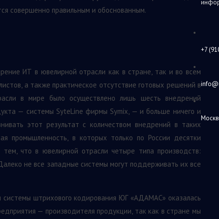
инфор
тся совершенно правильным и обоснованным.
+7 (91
рение ИТ в ювелирной отрасли как в стране, так и во всем
info@
алистов, а также практическое отсутствие готовых решений в
трасли в мире было осуществлено лишь шесть внедрений
укта — системы SyteLine фирмы Symix, — и больше ничего и
Москв
внивать этот результат с количеством внедрений в таких
ная промышленность, в которых только по России десятки
а тем, что в ювелирной отрасли четыре типа производств:
 Далеко не все западные системы могут поддерживать их все
и системы штрихового кодирования ЮГ «АДАМАС» оказалась
едприятия — производителя продукции, так как в стране мы