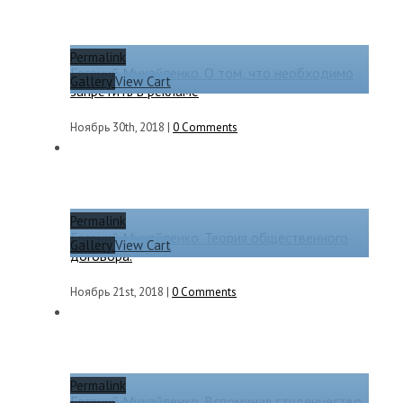
Permalink
Евгений Михайленко. О том, что необходимо
Gallery
View Cart
запретить в рекламе
Ноябрь 30th, 2018
|
0 Comments
Permalink
Евгений Михайленко. Теория общественного
Gallery
View Cart
договора.
Ноябрь 21st, 2018
|
0 Comments
Permalink
Евгений Михайленко. Вспоминая студенчество.