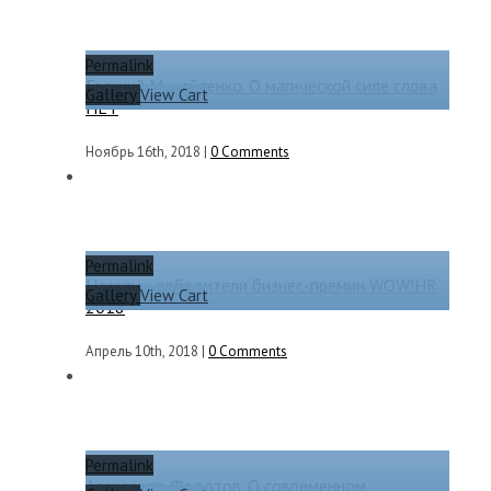
Permalink
Евгений Михайленко. О магической силе слова
Gallery
View Cart
НЕТ
Ноябрь 16th, 2018
|
0 Comments
Permalink
Названы победители бизнес-премии WOW!HR
Gallery
View Cart
2018
Апрель 10th, 2018
|
0 Comments
Permalink
Александр Федотов. О современном