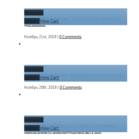
Permalink
Евгений Михайленко. Теория общественного
Gallery
View Cart
договора.
Ноябрь 21st, 2018
|
0 Comments
Permalink
Евгений Михайленко. Вспоминая студенчество.
Gallery
View Cart
Ноябрь 20th, 2018
|
0 Comments
Permalink
Евгений Михайленко. По поводу недавнего
Gallery
View Cart
хайпа вокруг околоядерных штучек.