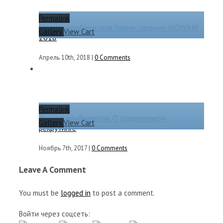
Permalink
Названы победители бизнес-премии WOW!HR
Gallery
View Cart
2018
Апрель 10th, 2018
|
0 Comments
Permalink
Александр Федотов. О современном
Gallery
View Cart
рекрутинге
Ноябрь 7th, 2017
|
0 Comments
Leave A Comment
You must be
logged in
to post a comment.
Войти через соцсеть: