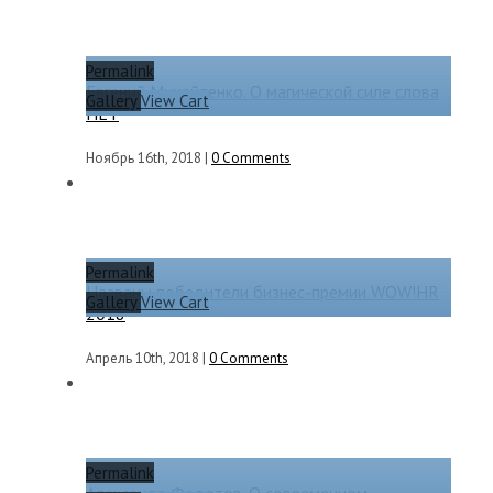
Permalink
Евгений Михайленко. О магической силе слова
Gallery
View Cart
НЕТ
Ноябрь 16th, 2018
|
0 Comments
Permalink
Названы победители бизнес-премии WOW!HR
Gallery
View Cart
2018
Апрель 10th, 2018
|
0 Comments
Permalink
Александр Федотов. О современном