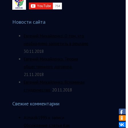
Новости сайта
Евгений Михайленко. О том, что
необходимо запретить в рекламе
30.11.2018
Евгений Михайленко. Теория
общественного договора.
21.11.2018
Евгений Михайленко. Вспоминая
студенчество.
20.11.2018
Свежие комментарии
Almazik1995
к записи
Обсуждение статьи Как