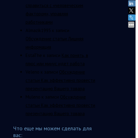
справиться с «человеческим
фактором», управляя
работниками
Almazik1995
к записи
Обсуждение статьи Лишняя
информация
EstaThe
к записи
Как понять, в
плюс или минус идет работа
Veleno
к записи
Обсуждение
статьи Как эффективно провести
презентацию Вашего товара
Muleno
к записи
Обсуждение
статьи Как эффективно провести
презентацию Вашего товара
Что еще мы можем сделать для
вас: