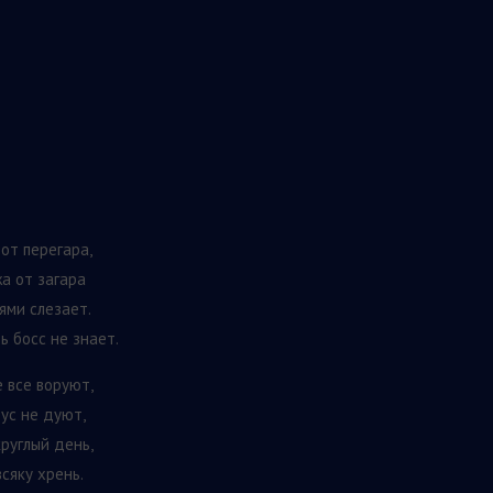
 от перегара,
жа от загара
ями слезает.
ь босс не знает.
 все воруют,
 ус не дуют,
круглый день,
сяку хрень.