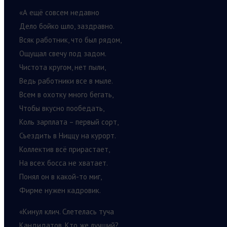
«А ещё совсем недавно
Дело бойко шло, заздравно.
Всяк работник, что был рядом,
Ощущал свечу под задом.
Чистота кругом, нет пыли,
Ведь работники все в мыле.
Всем в охотку много бегать,
Чтобы вкусно пообедать,
Коль зарплата – первый сорт,
Съездить в Ниццу на курорт.
Коллектив всё прирастает,
На всех босса не хватает.
Понял он в какой-то миг,
Фирме нужен кадровик.
«Кинул клич. Слетелась туча
Кандидатов. Кто же лучший?