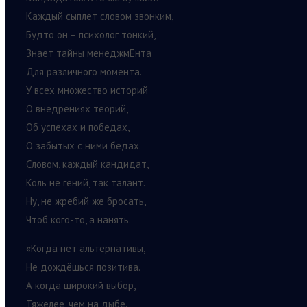
Каждый сыплет словом звонким,
Будто он – психолог тонкий,
Знает тайны менеджмЕнта
Для различного момента.
У всех множество историй
О внедрениях теорий,
Об успехах и победах,
О забытых с ними бедах.
Словом, каждый кандидат,
Коль не гений, так талант.
Ну, не жребий же бросать,
Чтоб кого-то, а нанять.
«Когда нет альтернативы,
Не дождёшься позитива.
А когда широкий выбор,
Тяжелее, чем на дыбе.