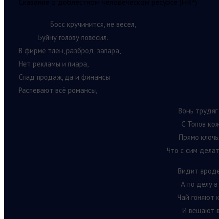
Сказание о доблестном человеческом ресурсе (HR
)
Босс кручинится, не весел,
Буйну голову повесил.
В фирме тлен, разброд, запара,
Нет рекламы и пиара,
Спад продаж, да и финансы
Распевают всё романсы,
Вонь трудяг
С Топов ко
Прямо клочь
Что с сим делат
Видит вроде
А по делу в
Чай гоняют 
И вещают в