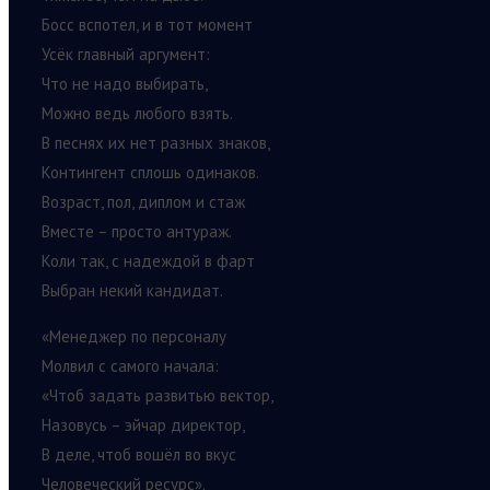
Босс вспотел, и в тот момент
Усёк главный аргумент:
Что не надо выбирать,
Можно ведь любого взять.
В песнях их нет разных знаков,
Контингент сплошь одинаков.
Возраст, пол, диплом и стаж
Вместе – просто антураж.
Коли так, с надеждой в фарт
Выбран некий кандидат.
«Менеджер по персоналу
Молвил с самого начала:
«Чтоб задать развитью вектор,
Назовусь – эйчар директор,
В деле, чтоб вошёл во вкус
Человеческий ресурс».