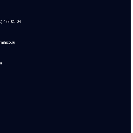
0) 428-01-04
mihico.ru
а