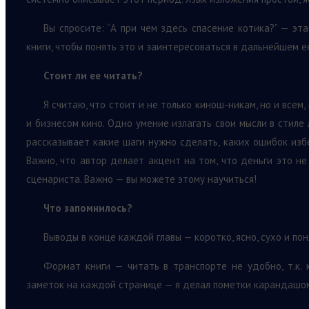
Вы спросите: “А при чем здесь спасение котика?” — эт
книги, чтобы понять это и заинтересоваться в дальнейшем е
Стоит ли ее читать?
Я считаю, что стоит и не только кинош-никам, но и всем
и бизнесом кино. Одно умение излагать свои мысли в стиле
рассказывает какие шаги нужно сделать, каких ошибок изб
Важно, что автор делает акцент на том, что деньги это не
сценариста. Важно — вы можете этому научиться!
Что запомнилось?
Выводы в конце каждой главы — коротко, ясно, сухо и по
Формат книги — читать в транспорте не удобно, т.к. 
заметок на каждой странице — я делал пометки карандашом