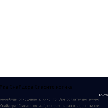
ейка Снайдера Спасите котика
Конта
ое-нибудь отношение к кино, то Вам обязательно нужно
 Снайдера “Спасите котика”, которая вышла в издательстве