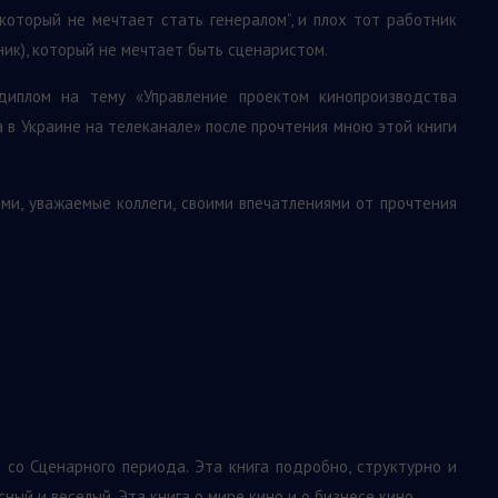
который не мечтает стать генералом”, и плох тот работник
ик), который не мечтает быть сценаристом.
диплом на тему «Управление проектом кинопроизводства
в Украине на телеканале» после прочтения мною этой книги
ами, уважаемые коллеги, своими впечатлениями от прочтения
со Сценарного периода. Эта книга подробно, структурно и
ный и веселый. Эта книга о мире кино и о бизнесе кино.