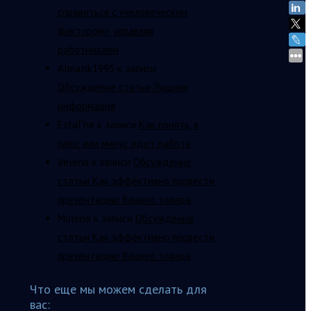
справиться с «человеческим
фактором», управляя
работниками
Almazik1995
к записи
Обсуждение статьи Лишняя
информация
EstaThe
к записи
Как понять, в
плюс или минус идет работа
Veleno
к записи
Обсуждение
статьи Как эффективно провести
презентацию Вашего товара
Muleno
к записи
Обсуждение
статьи Как эффективно провести
презентацию Вашего товара
Что еще мы можем сделать для
вас: