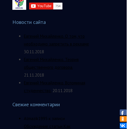
Новости сайта
Евгений Михайленко. О том, что
необходимо запретить в рекламе
30.11.2018
Евгений Михайленко. Теория
общественного договора.
21.11.2018
Евгений Михайленко. Вспоминая
студенчество.
20.11.2018
Свежие комментарии
Almazik1995
к записи
Обсуждение статьи Как