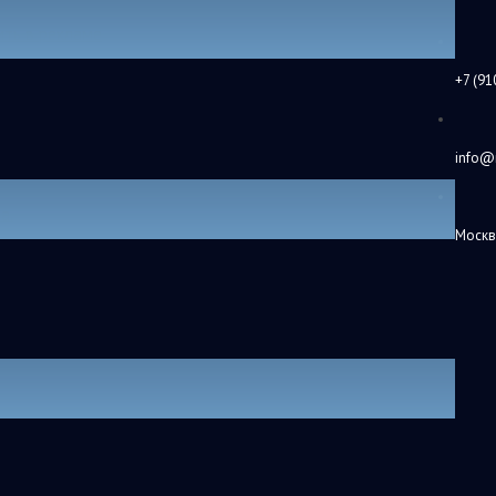
ить в рекламе
+7 (91
info@
а.
Москв