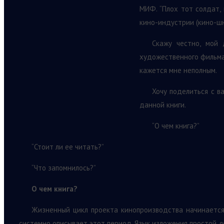
МИФ. “Плох тот солдат, 
кино-индустрии (кино-шн
Скажу честно, мой 
художественного фильма 
кажется мне неполным.
Хочу поделиться с в
данной книги.
“О чем книга?”
“Стоит ли ее читать?”
“Что запомнилось?”
О чем книга?
Жизненный цикл проекта кинопроизводства начинается 
системно описывает этот период. Язык изложения простой, яс