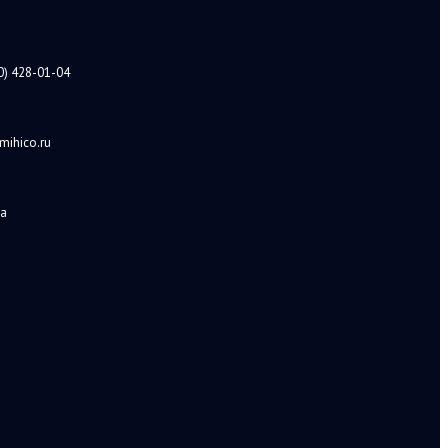
0) 428-01-04
mihico.ru
а