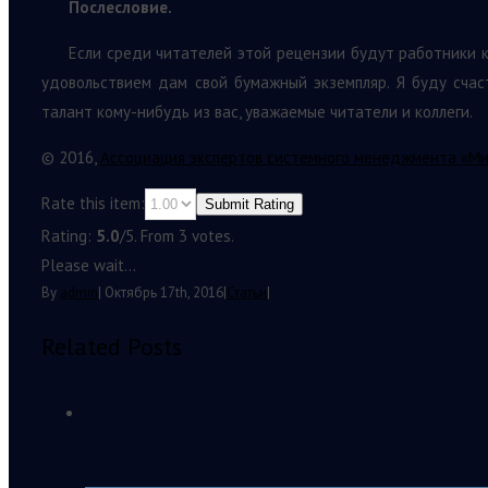
Послесловие.
Если среди читателей этой рецензии будут работники ки
удовольствием дам свой бумажный экземпляр. Я буду счас
талант кому-нибудь из вас, уважаемые читатели и коллеги.
© 2016,
Ассоциация экспертов системного менеджмента «М
Rate this item:
Submit Rating
Rating:
5.0
/5. From 3 votes.
Please wait...
By
admin
|
Октябрь 17th, 2016
|
Статьи
|
Related Posts