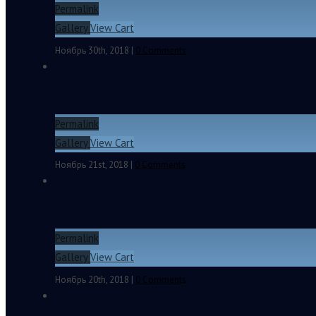
Permalink
Евгений Михайленко. О том, что необходимо запрет
Gallery
View Cart
Ноябрь 30th, 2018
|
0 Comments
Permalink
Евгений Михайленко. Теория общественного договор
Gallery
View Cart
Ноябрь 21st, 2018
|
0 Comments
Permalink
Евгений Михайленко. Вспоминая студенчество.
Gallery
View Cart
Ноябрь 20th, 2018
|
0 Comments