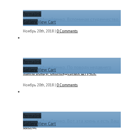
Permalink
Евгений Михайленко. Вспоминая студенчество.
Gallery
View Cart
Ноябрь 20th, 2018
|
0 Comments
Permalink
Евгений Михайленко. По поводу недавнего
Gallery
View Cart
хайпа вокруг околоядерных штучек.
Ноябрь 20th, 2018
|
0 Comments
Permalink
Евгений Михайленко. Вот эта хрень и есть Ваш
Gallery
View Cart
бренд.