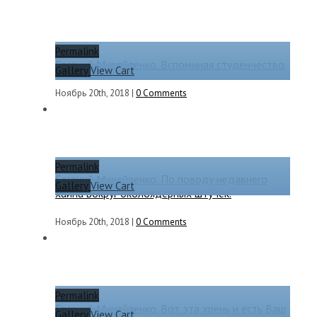
Permalink
Евгений Михайленко. Вспоминая студенчество.
Gallery
View Cart
Ноябрь 20th, 2018
|
0 Comments
Permalink
Евгений Михайленко. По поводу недавнего
Gallery
View Cart
хайпа вокруг околоядерных штучек.
Ноябрь 20th, 2018
|
0 Comments
Permalink
Евгений Михайленко. Вот эта хрень и есть Ваш
Gallery
View Cart