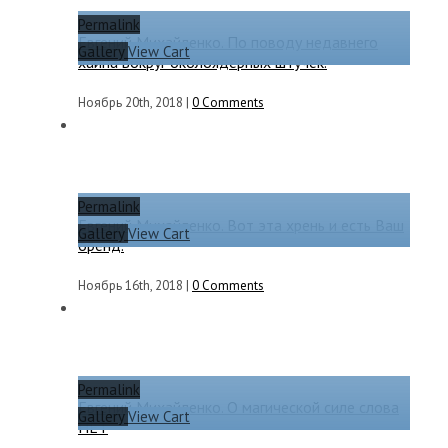
Permalink
Евгений Михайленко. По поводу недавнего
Gallery
View Cart
хайпа вокруг околоядерных штучек.
Ноябрь 20th, 2018
|
0 Comments
Permalink
Евгений Михайленко. Вот эта хрень и есть Ваш
Gallery
View Cart
бренд.
Ноябрь 16th, 2018
|
0 Comments
Permalink
Евгений Михайленко. О магической силе слова
Gallery
View Cart
НЕТ