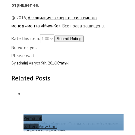
отрицает ее.
© 2016,
Ассоциация экспертов системного
менеджмента «МихиКо»
. Все права защищены.
Rate this item:
Submit Rating
No votes yet.
Please wait...
By
admin
|
Август 9th, 2016
|
Статьи
|
Related Posts
Permalink
Евгений Михайленко. О том, что необходимо
Gallery
View Cart
запретить в рекламе