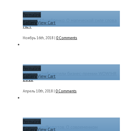
Permalink
Евгений Михайленко. О магической силе слова
Gallery
View Cart
НЕТ
Ноябрь 16th, 2018
|
0 Comments
Permalink
Названы победители бизнес-премии WOW!HR
Gallery
View Cart
2018
Апрель 10th, 2018
|
0 Comments
Permalink
Александр Федотов. О современном
Gallery
View Cart