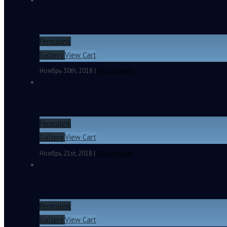
Permalink
Евгений Михайленко. О том, что необходимо запрет
Gallery
View Cart
Ноябрь 30th, 2018
|
0 Comments
Permalink
Евгений Михайленко. Теория общественного договор
Gallery
View Cart
Ноябрь 21st, 2018
|
0 Comments
Permalink
Евгений Михайленко. Вспоминая студенчество.
Gallery
View Cart