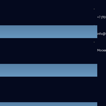
+7 (91
круг околоядерных штучек.
info@
Москв
.