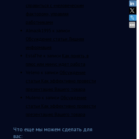
справиться с «человеческим
фактором», управляя
работниками
Almazik1995
к записи
Обсуждение статьи Лишняя
информация
EstaThe
к записи
Как понять, в
плюс или минус идет работа
Veleno
к записи
Обсуждение
статьи Как эффективно провести
презентацию Вашего товара
Muleno
к записи
Обсуждение
статьи Как эффективно провести
презентацию Вашего товара
Что еще мы можем сделать для
вас: