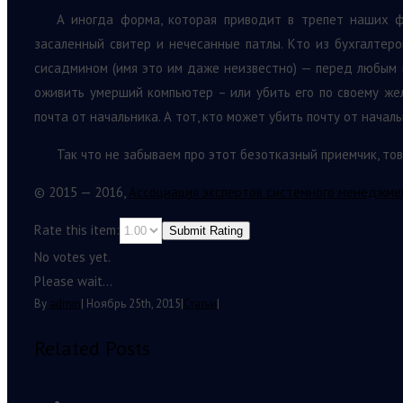
А иногда форма, которая приводит в трепет наших ф
засаленный свитер и нечесанные патлы. Кто из бухгалтер
сисадмином (имя это им даже неизвестно) — перед любым 
оживить умерший компьютер – или убить его по своему жел
почта от начальника. А тот, кто может убить почту от начал
Так что не забываем про этот безотказный приемчик, т
© 2015 — 2016,
Ассоциация экспертов системного менеджме
Rate this item:
Submit Rating
No votes yet.
Please wait...
By
admin
|
Ноябрь 25th, 2015
|
Статьи
|
Related Posts