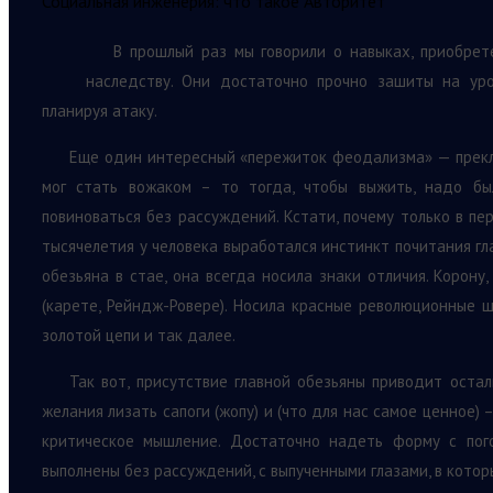
Социальная инженерия: что такое Авторитет
В прошлый раз мы говорили о навыках, приобрет
наследству. Они достаточно прочно зашиты на ур
планируя атаку.
Еще один интересный «пережиток феодализма» — прекло
мог стать вожаком – то тогда, чтобы выжить, надо бы
повиноваться без рассуждений. Кстати, почему только в п
тысячелетия у человека выработался инстинкт почитания гла
обезьяна в стае, она всегда носила знаки отличия. Корону
(карете, Рейндж-Ровере). Носила красные революционные 
золотой цепи и так далее.
Так вот, присутствие главной обезьяны приводит оста
желания лизать сапоги (жопу) и (что для нас самое ценное)
критическое мышление. Достаточно надеть форму с пог
выполнены без рассуждений, с выпученными глазами, в кото