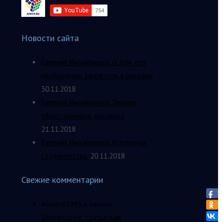
Новости сайта
Евгений Михайленко. О том, что
необходимо запретить в рекламе
30.11.2018
Евгений Михайленко. Теория
общественного договора.
21.11.2018
Евгений Михайленко. Вспоминая
студенчество.
20.11.2018
Свежие комментарии
Almazik1995
к записи
Обсуждение статьи Как