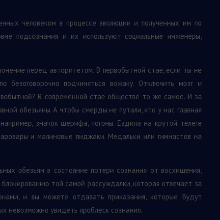
енных человеком в процессе эволюции и полученных им по
овне подсознания и их используют социальные инженеры,
нение перед авторитетом. В первобытной стае, если ты не
ло безоговорочно подчиняться вожаку. Отключить мозг и
ервобытной? В современной стае обществе то же самое. И за
вной обезьяны. А чтобы смерды не путали, кто у нас главная
, например, значок шерифа, погоны. Ездила на крутой телеге
шаровары и малиновые пиджаки. Медальки или гимнастов на
льных обезьян в состояние потери сознания от восхищения,
 – блокированию той самой рассуждалки, которая отвечает за
онами, и вы можете отдавать приказания, которые будут
рых невозможно увидеть проблеск сознания.