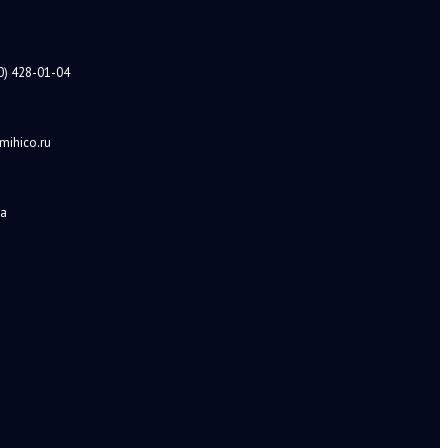
0) 428-01-04
mihico.ru
а