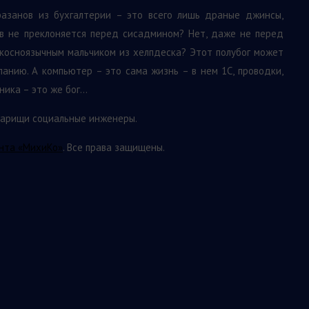
азанов из бухгалтерии – это всего лишь драные джинсы,
ов не преклоняется перед сисадмином? Нет, даже не перед
косноязычным мальчиком из хелпдеска? Этот полубог может
анию. А компьютер – это сама жизнь – в нем 1С, проводки,
ьника – это же бог…
оварищи социальные инженеры.
нта «МихиКо»
. Все права защищены.