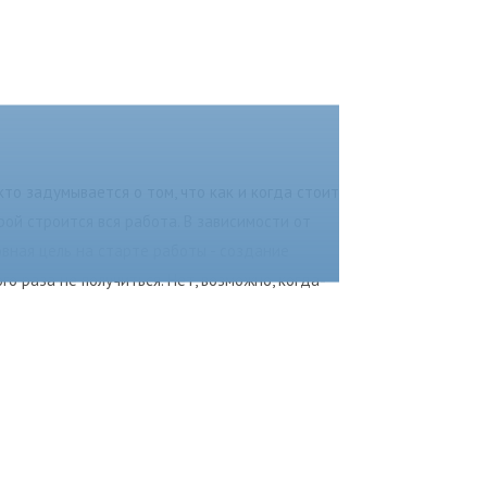
кто задумывается о том, что как и когда стоит
рой строится вся работа. В зависимости от
овная цель на старте работы - создание
о раза не получиться. Нет, возможно, когда-