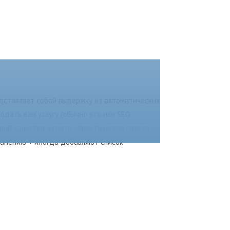
едставляет собой выдержку из автоматических
одать вам услугу (обычно это или SEO
рий качества аудита - практическая польза
ранению + иногда добавляют список