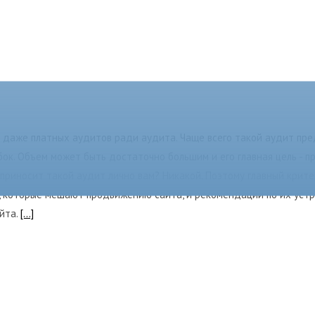
и даже платных аудитов ради аудита. Чаще всего такой аудит пр
к. Объем может быть достаточно большим и его главная цель - пр
приносит такой аудит лично вам? Никакой. Поэтому главный крите
к, которые мешают продвижению сайта, и рекомендации по их уст
айта.
[...]