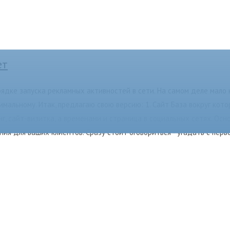
ет
рядке запуска рекламных активностей в сети. На самом деле мало 
мальному. Итак, предлагаю свою версию: 1. Сайт База вокруг кото
, сайт-визитка, а временами и страница в социальных сетях. Осн
я для ваших клиентов. Сразу стоит оговориться - угадать с первог