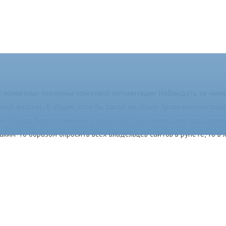
х помпезные похороны поисковой оптимизации. Наблюдать за ними 
нной выдачи.. В общем, если бы такой же объем брали контекстной
ом. Откуда берется мнение о конце SEO? На самом деле под слухам
 каким-то образом опросить всех владельцев сайтов в рунете, то 