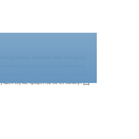
всегда весело, особенно имея под рукой
 рекламой, то затраты на продвижение в
и о смерти SEO есть вполне себе серьезная
в лучшем случае процентов 80-85 помянут
[...]