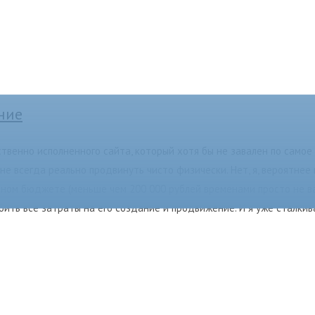
ние
ственно исполненного сайта, который хотя бы не завален по само
 не всегда реально продвинуть чисто физически. Нет, я, вероятнее 
ном бюджете (меньше чем 200 000 рублей временами просто не вар
отбить все затраты на его создание и продвижение. И я уже сталки