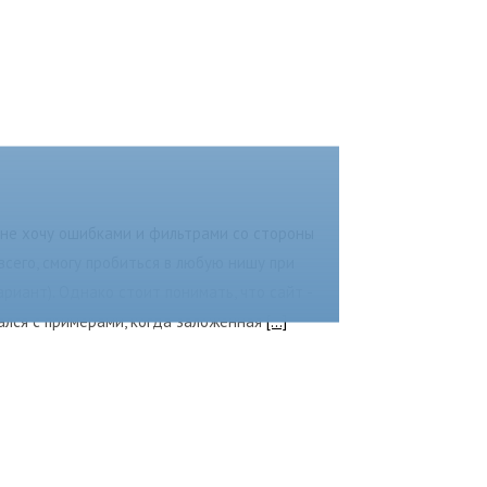
е не хочу ошибками и фильтрами со стороны
всего, смогу пробиться в любую нишу при
иант). Однако стоит понимать, что сайт -
вался с примерами, когда заложенная
[...]