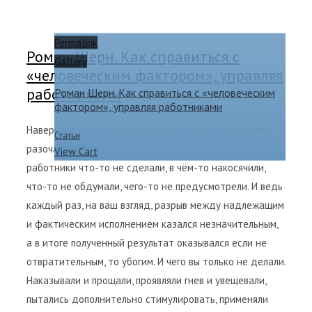
Permalink
Роман Шерн. Как справиться с
Gallery
«человеческим фактором», управляя
работниками
Роман Шерн. Как справиться с «человеческим
фактором», управляя работниками
Наверняка уже бессчётное число раз вы испытывали
Статьи
разочарование, досаду, злость из-за того, что
View Cart
работники что-то не сделали, в чём-то накосячили,
что-то не обдумали, чего-то не предусмотрели. И ведь
каждый раз, на ваш взгляд, разрыв между надлежащим
и фактическим исполнением казался незначительным,
а в итоге полученный результат оказывался если не
отвратительным, то убогим. И чего вы только не делали.
Наказывали и прощали, проявляли гнев и увещевали,
пытались дополнительно стимулировать, применяли