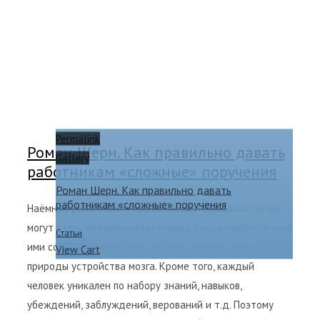
Permalink
Роман Шерн. Как правильно давать
Gallery
работникам «сложные» поручения
Роман Шерн. Как правильно давать
работникам «сложные» поручения
Наёмные работники в подавляющем большинстве не
могут стать предпринимателями в силу приобретённых
Статьи
ими социальных инстинктов и доставшегося от
View Cart
природы устройства мозга. Кроме того, каждый
человек уникален по набору знаний, навыков,
убеждений, заблуждений, верований и т.д. Поэтому