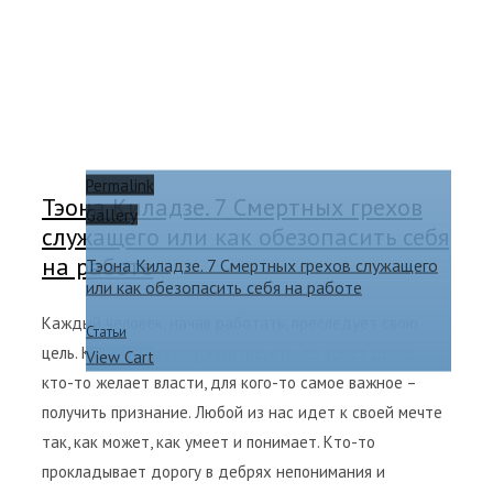
Permalink
Тэона Киладзе. 7 Смертных грехов
Gallery
служащего или как обезопасить себя
на работе
Тэона Киладзе. 7 Смертных грехов служащего
или как обезопасить себя на работе
Каждый человек, начав работать, преследует свою
Статьи
цель. Кому-то важно развитие, кто-то хочет денег,
View Cart
кто-то желает власти, для кого-то самое важное –
получить признание. Любой из нас идет к своей мечте
так, как может, как умеет и понимает. Кто-то
прокладывает дорогу в дебрях непонимания и