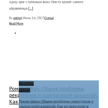
одну-две ступеньки вниз. Никто кроме самого
управленца
[...]
By
admin
|
Июнь 1st, 2017
|
Статьи
|
Read More
Permalink
Роман Шерн. Общие проблемы
Gallery
рекрутёров и соискателей вакансий.
Как их преодолеть
Роман Шерн. Общие проблемы рекрутёров и
соискателей вакансий. Как их преодолеть