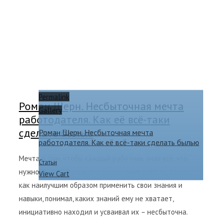
Permalink
Роман Шерн. Несбыточная мечта
Gallery
работодателя. Как её всё-таки
сделать былью
Роман Шерн. Несбыточная мечта
работодателя. Как её всё-таки сделать былью
Мечта о том, чтобы каждый работник знал всё, что
Статьи
нужно для надлежащего выполнения работы, думал,
View Cart
как наилучшим образом применить свои знания и
навыки, понимал, каких знаний ему не хватает,
инициативно находил и усваивал их – несбыточна.