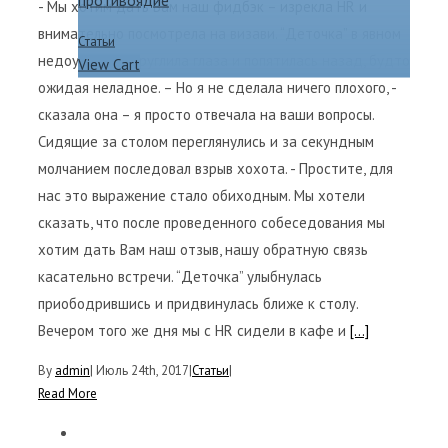
- Мы хотим дать Вам наш фидбэк – изрекла HR и
внимательно посмотрела на визави. “Деточка” в явном
Статьи
недоумении округлила глаза и попятилась назад, будто
View Cart
ожидая неладное. – Но я не сделала ничего плохого, -
сказала она – я просто отвечала на ваши вопросы.
Сидящие за столом переглянулись и за секундным
молчанием последовал взрыв хохота. - Простите, для
нас это выражение стало обиходным. Мы хотели
сказать, что после проведенного собеседования мы
хотим дать Вам наш отзыв, нашу обратную связь
касательно встречи. “Деточка” улыбнулась
приободрившись и придвинулась ближе к столу.
Вечером того же дня мы с HR сидели в кафе и
[...]
By
admin
|
Июль 24th, 2017
|
Статьи
|
Read More