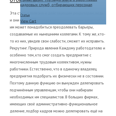
кадровых служб, отбирающих персонал
Эта статья полезна и действующим рекрутёрам, ведь
Статьи
и они вновь могут оказаться соискателями вакансий, и
View Cart
им может понадобиться преодолевать барьеры,
создаваемые их нынешними коллегами. К тому же, кто-
то из них, увидев свои слабости, сможет их исправить.
Рекрутинг. Природа явления Каждому работодателю и
особенно тем, кто смог создать предприятие с
многочисленным трудовым коллективом, нужны
работники. Естественно, что в одиночку владелец
предприятия подобрать их физически не в состоянии.
Поэтому данную функцию он вынужден делегировать
подчинённым управленцам, чтобы они набирали
необходимых им специалистов. В больших фирмах,
имеющих своё административно-функциональное
деление, подбор кадров можно делегировать ещё на