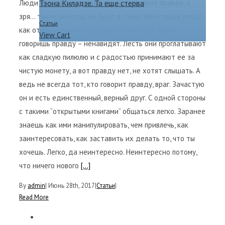
Люди всегда ненавидят тех, кто говорит правду, а
Тэона Киладзе. Та еще стерва
зря... такие никогда не бьют в спину. Некоторые люди
Статьи
как открытые книги. Льстишь – они тебя любят,
View Cart
говоришь правду – ненавидят. Лесть они проглатывают
как сладкую пилюлю и с радостью принимают ее за
чистую монету, а вот правду нет, не хотят слышать. А
ведь не всегда тот, кто говорит правду, враг. Зачастую
он и есть единственный, верный друг. С одной стороны
с такими “открытыми книгами” общаться легко. Заранее
знаешь как ими манипулировать, чем привлечь, как
заинтересовать, как заставить их делать то, что ты
хочешь. Легко, да неинтересно. Неинтересно потому,
что ничего нового
[...]
By
admin
|
Июнь 28th, 2017
|
Статьи
|
Read More