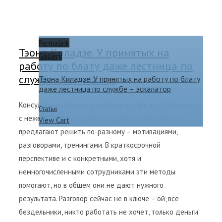
Permalink
Тэона Киладзе. У принятых на
Gallery
работу по блату даже лестница по
службе – эскалатор
Тэона Киладзе. У принятых на работу по блату
даже лестница по службе – эскалатор
Консультируя разные компании, все чаще сталкиваюсь
Статьи
с нежеланием сотрудников работать. Проблему эту
View Cart
предлагают решить по-разному – мотивациями,
разговорами, тренингами. В краткосрочной
перспективе и с конкретными, хотя и
немногочисленными сотрудниками эти методы
помогают, но в общем они не дают нужного
результата. Разговор сейчас не в ключе – ой, все
бездельники, никто работать не хочет, только деньги