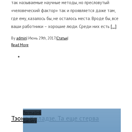
так называемые научные методы, но пресловутый
«человеческий фактор» так и проявляется даже там,
где ему, казалось бы, не осталось места. Вроде бы, все
ваши работники – хорошие люди. Среди них есть
[...]
By
admin
|
Июнь 29th, 2017
|
Статьи
|
Read More
Permalink
Тэона Киладзе. Та еще стерва
Gallery