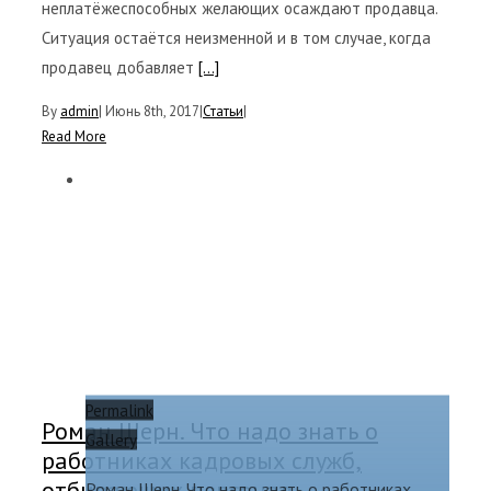
неплатёжеспособных желающих осаждают продавца.
Ситуация остаётся неизменной и в том случае, когда
продавец добавляет
[...]
By
admin
|
Июнь 8th, 2017
|
Статьи
|
Read More
Permalink
Роман Шерн. Что надо знать о
Gallery
работниках кадровых служб,
отбирающих персонал
Роман Шерн. Что надо знать о работниках