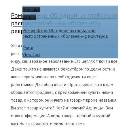
Permalink
Роман Шерн. Об одной из глобально
Gallery
распространённых «болезней»
рекрутёров
Роман Шерн. Об одной из глобально
распространённых «болезней» рекрутёров
Хотя слово «болезнь» в заголовке заключено в кавычки,
Статьи
речь пойдёт о явлении, распространившемся по всему
View Cart
миру, как заразное заболевание. Его цепляют почти все.
Даже те, кто не является рекрутёром по должности, а
лишь периодически по необходимости ищет
работников. Для образности: Представьте, что к вам
обращается продавец с предложением купить некий
товар, о котором он ничего не говорит кроме названия.
Вы этот товар купите? Нет? А почему? Ах, ну да! Вам
мало информации. А ведь товар – ценный и нужный
вам. Но вы проходите мимо. Зато тьма