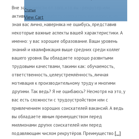
Вне зависимости от того, кто вы - рекрутёр или
Статьи
активно ищущий работу соискатель вакансии, я, не
View Cart
зная вас лично, наверняка не ошибусь, представив
некоторые важные аспекты вашей характеристики. А
именно: у вас хорошее образование. Ваши уровень
знаний и квалификация выше средних среди коллег
вашего уровня. Вы обладаете хорошо развитыми
трудовыми качествами, такими как: обучаемость,
ответственность, целеустремлённость, личная
мотивация к производительному труду и многими
другими. Так ведь? Я не ошибаюсь? Несмотря на это, у
вас есть сложности с трудоустройством или с
привлечением хороших соискателей вакансий. А ведь
вы обладаете явным преимуществом перед
миллионами других соискателей или перед
подавляющим числом рекрутёров. Преимущество
[...]