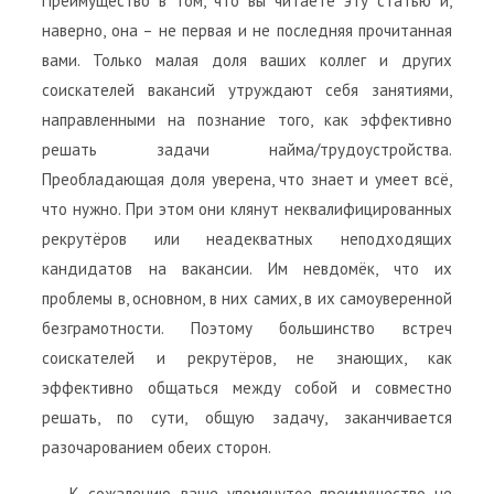
Преимущество в том, что вы читаете эту статью и,
наверно, она – не первая и не последняя прочитанная
вами. Только малая доля ваших коллег и других
соискателей вакансий утруждают себя занятиями,
направленными на познание того, как эффективно
решать задачи найма/трудоустройства.
Преобладающая доля уверена, что знает и умеет всё,
что нужно. При этом они клянут неквалифицированных
рекрутёров или неадекватных неподходящих
кандидатов на вакансии. Им невдомёк, что их
проблемы в, основном, в них самих, в их самоуверенной
безграмотности. Поэтому большинство встреч
соискателей и рекрутёров, не знающих, как
эффективно общаться между собой и совместно
решать, по сути, общую задачу, заканчивается
разочарованием обеих сторон.
К сожалению, ваше упомянутое преимущество не