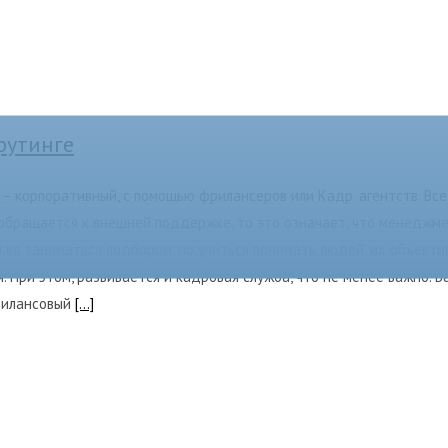
рутинге
– корпоративный, с помощью фрилансеров или Кадр. агентств. Все 
я обращается к внешней поддержке, то это означает, что менеджм
лько заниматься подбором, но учиться понимать людей, их объект
 При этом, развивается и кадровая служба, что не менее важно. В
Фрилансовый
[...]