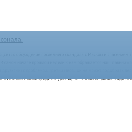
сонала.
соцсетях обсуждение последнего скандала с Маском и спасением 
). В самом начале прошлой недели к нам обращается наш давний кли
 друзьями) с проблемой. Третий месяц он не может подобрать пер
0. Это бизнес выше среднего уровня, топ-5 в своем рынке. Задача 