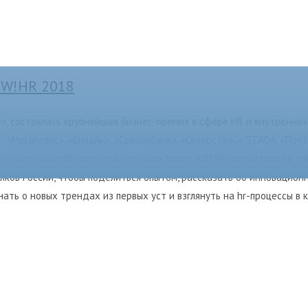
OW!HR 2018
р», состоялась крупнейшая бизнес-премия в сфере HR и внутренни
 «Мегаполис», «Билайн», «Совкомбанк», «Северсталь», STADA, «Почта
аграждения победителей посетили более 600 HR-директоров и п
лков России, чтобы поделиться опытом, рассказать об инновацио
ать о новых трендах из первых уст и взглянуть на hr-процессы в 