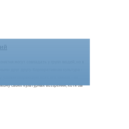
тий
онятия могут совпадать у групп людей, но в
ыми друг другу. Корпоративная культура -
, удовлетворяющую всех его членов - не
никому своих культурных воззрений, хотя бы