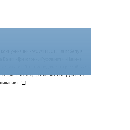
х коммуникаций - WOW!HR2018. За победу в
 Банк», «Гринатом», «Русклимат», «Илим» и
редставителей топ-менеджмента российских и
нных проектах и эффективных инструментах
компании с
[...]