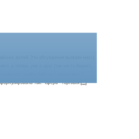
тайских детей. Эти обсуждения вызвали массу
ент, а теперь уже и друг (так часто бывает,
сонал для службы работы с клиентами. 5
сформулирована так: "Сфера - торговля
[...]