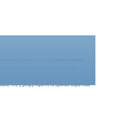
они имеют свои « + и - ». Корпоративный
ен не «дорос» до решения внутренних
ивно оценивать, вести индивидуальную работу
ажно, что у рекрутера есть прямая обратная